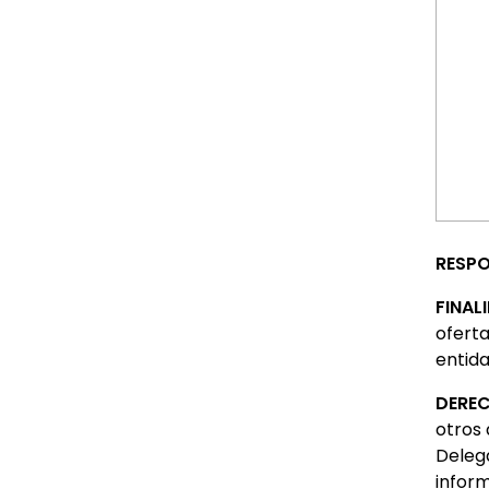
RESPO
FINAL
oferta
entida
DERE
otros 
Deleg
infor