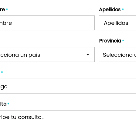
re
Apellidos
*
*
Provincia
*
ecciona un país
Selecciona 
*
lta
*