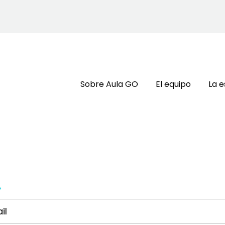
Sobre Aula GO
El equipo
La e
*