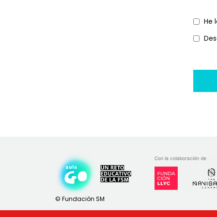
Térmi
He 
y
Comun
Des
condi
comer
*